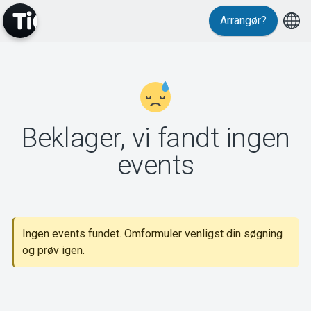
Arrangør?
MyTickster
Beklager, vi fandt ingen
Support
events
Ingen events fundet. Omformuler venligst din søgning
Om Tickster
og prøv igen.