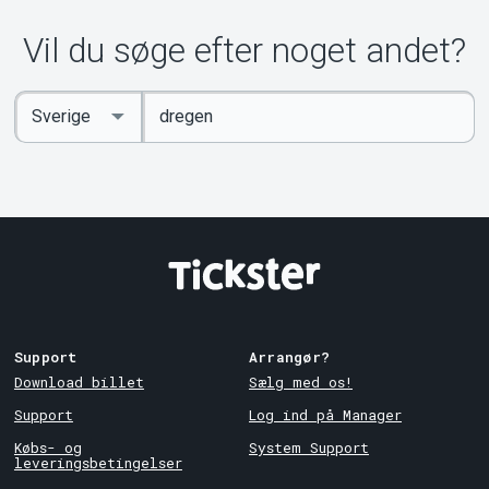
Vil du søge efter noget andet?
Indtast
Select
søgeord
Country
Support
Arrangør?
Download billet
Sælg med os!
Support
Log ind på Manager
Købs- og
System Support
leveringsbetingelser