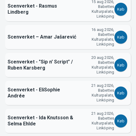
15 aug 2026,
Scenverket - Rasmus
Babettes
Køb
Lindberg
Kulturpalats,
Support
Linköping
16 aug 2026,
Babettes
Scenverket – Amar Jašarević
Køb
Kulturpalats,
Linköping
20 aug 2026,
Scenverket - "Sip n' Script" /
Babettes
Køb
Ruben Karsberg
Kulturpalats,
Linköping
21 aug 2026,
Om Tickster
Scenverket - EliSophie
Babettes
Køb
Andrée
Kulturpalats,
Linköping
21 aug 2026,
Scenverket - Ida Knutsson &
Babettes
Køb
Selma Ehlde
Kulturpalats,
Linköping