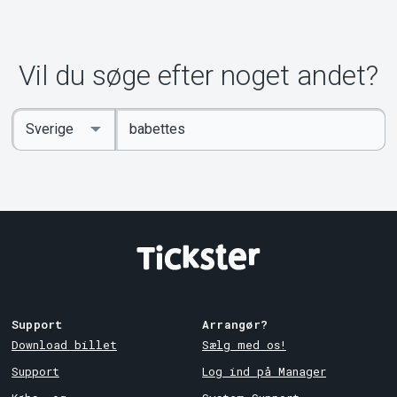
Vil du søge efter noget andet?
Indtast
Select
søgeord
Country
Support
Arrangør?
Download billet
Sælg med os!
Support
Log ind på Manager