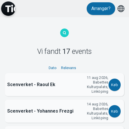
Events
Arrangør?
Vi fandt
17
events
Dato
Relevans
MyTickster
11 aug 2026,
Babettes
Scenverket - Raoul Ek
Køb
Kulturpalats,
Linköping
14 aug 2026,
Babettes
Scenverket - Yohannes Frezgi
Køb
Kulturpalats,
Linköping