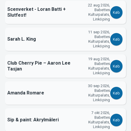
22 aug 2026,
Scenverket - Loran Batti +
Babettes
Køb
Slutfest!
Kulturpalats,
Linköping
11 sep 2026,
Babettes
Sarah L. King
Køb
Kulturpalats,
Linköping
19 aug 2026,
Club Cherry Pie – Aaron Lee
Babettes
Køb
Tasjan
Kulturpalats,
Linköping
30 sep 2026,
Babettes
Amanda Romare
Køb
Kulturpalats,
Linköping
7 okt 2026,
Babettes
Sip & paint: Akrylmåleri
Køb
Kulturpalats,
Linköping