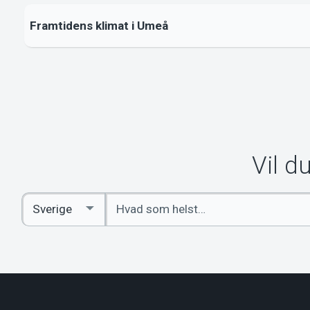
Framtidens klimat i Umeå
Vil d
Indtast
Select
søgeord
Country