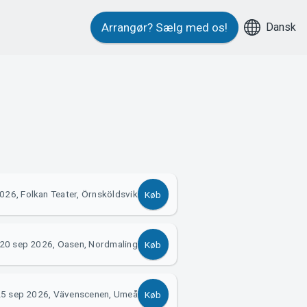
Dansk
Arrangør?
Sælg med os!
026, Folkan Teater, Örnsköldsvik
Køb
20 sep 2026, Oasen, Nordmaling
Køb
5 sep 2026, Vävenscenen, Umeå
Køb