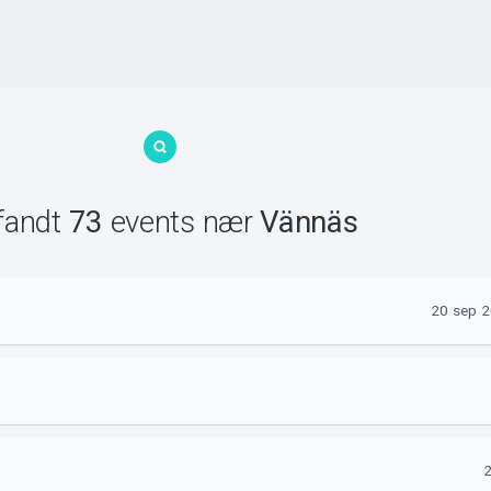
 fandt
73
events
nær
Vännäs
20 sep 2
2