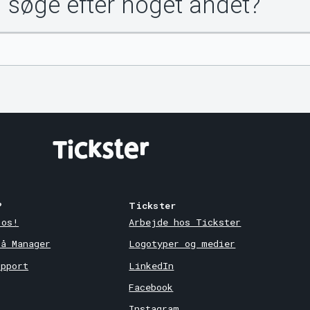
u søge efter noget andet?
?
Tickster
 os!
Arbejde hos Tickster
på Manager
Logotyper og medier
upport
LinkedIn
Facebook
Instagram