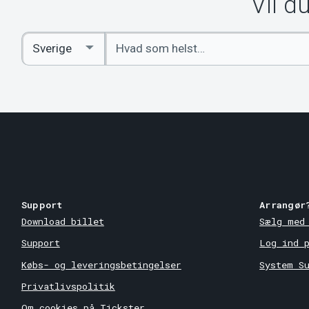
Vil d
Indtast
Select
søgeord
Country
Support
Arrangør
Download billet
Sælg med
Support
Log ind 
Købs- og leveringsbetingelser
System S
Privatlivspolitik
Om cookies på Tickster