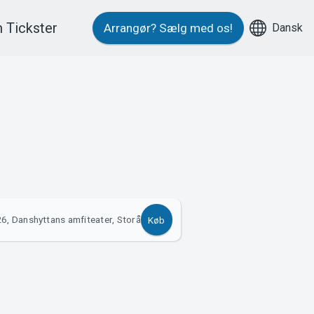
 Tickster
Dansk
Arrangør?
Sælg med os!
6, Danshyttans amfiteater, Storå
Køb