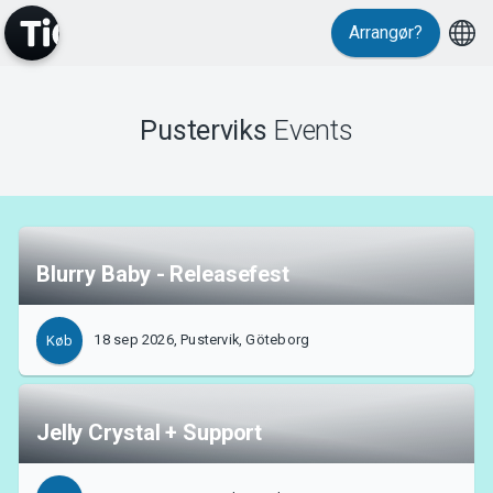
Arrangør?
Events
Pusterviks
Events
Blurry Baby - Releasefest
18 sep 2026, Pustervik, Göteborg
Køb
Jelly Crystal + Support