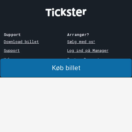
Support
Arrangør?
Download billet
Sælg med os!
Support
Log ind på Manager
Købs- og
System Support
leveringsbetingelser
Køb billet
Privatlivspolitik
Om cookies på Tickster
Tickster
Arvika
Arbejde hos Tickster
Magasinsgatan 8
Box 334
Logotyper og medier
SE-671 27
Arvika
LinkedIn
Göteborg
Facebook
Götgatan 16