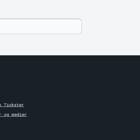
r
s Tickster
r og medier