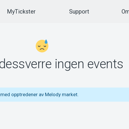
MyTickster
Support
Om
 dessverre ingen events
s med opptredener av Melody market.