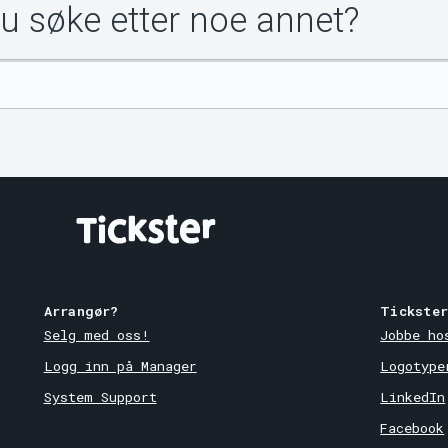
du søke etter noe annet?
Arrangør?
Tickste
Selg med oss!
Jobbe ho
Logg inn på Manager
Logotype
System Support
LinkedIn
Facebook