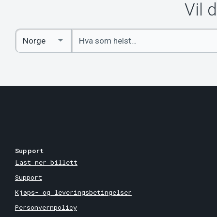
Vil 
Angi
Select
nøkkelord
Country
Support
Last ner billett
Support
Kjøps- og leveringsbetingelser
Personvernpolicy