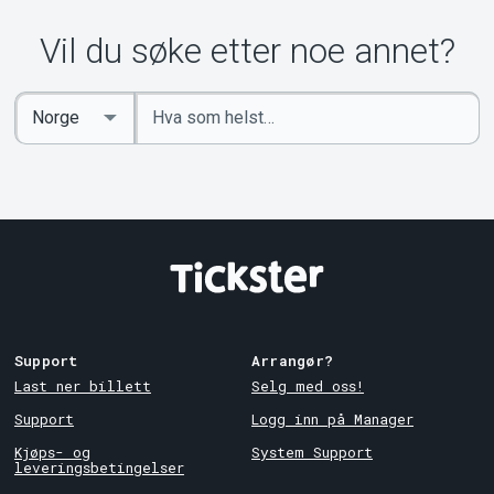
Om Tickster
Vil du søke etter noe annet?
Angi
Select
nøkkelord
Country
Support
Arrangør?
Last ner billett
Selg med oss!
Support
Logg inn på Manager
Kjøps- og
System Support
leveringsbetingelser