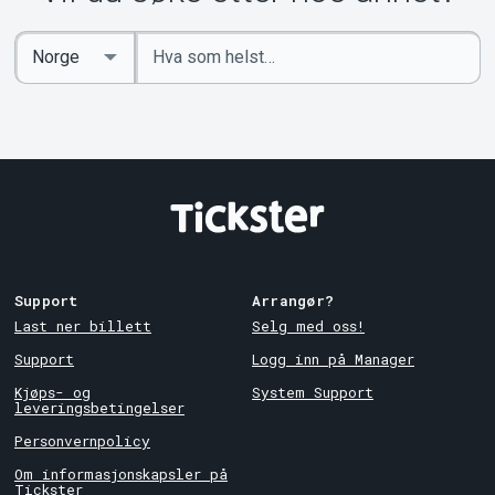
Angi
Select
nøkkelord
Country
Support
Arrangør?
Last ner billett
Selg med oss!
Support
Logg inn på Manager
Kjøps- og
System Support
leveringsbetingelser
Personvernpolicy
Om informasjonskapsler på
Tickster