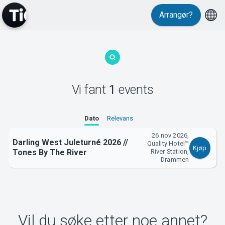
Arrangør?
MyTickster
Vi fant
1
events
Support
Dato
Relevans
26 nov 2026,
Darling West Juleturné 2026 //
Quality Hotel™
Kjøp
Tones By The River
River Station,
Drammen
Om Tickster
Vil du søke etter noe annet?