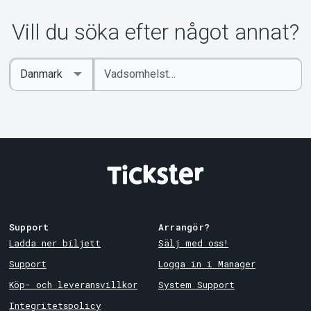
Om Tickster
Vill du söka efter något annat?
Ange
Select
sökord
Country
Support
Arrangör?
Ladda ner biljett
Sälj med oss!
Support
Logga in i Manager
Köp- och leveransvillkor
System Support
Integritetspolicy