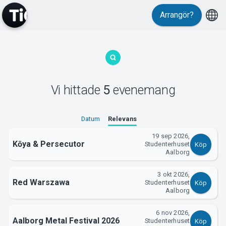
Arrangör?
MyTickster
Vi hittade
5
evenemang
Datum
Relevans
Support
19 sep 2026,
Kōya & Persecutor
Studenterhuset
Köp
Aalborg
3 okt 2026,
Red Warszawa
Studenterhuset
Köp
Aalborg
Om Tickster
6 nov 2026,
Aalborg Metal Festival 2026
Studenterhuset
Köp