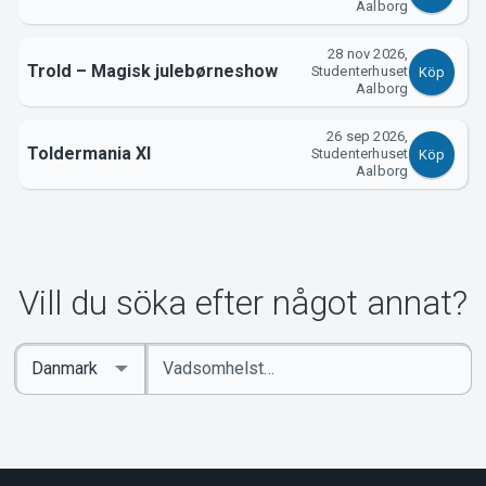
Aalborg
28 nov 2026,
Trold – Magisk julebørneshow
Studenterhuset
Köp
Aalborg
26 sep 2026,
Toldermania XI
Studenterhuset
Köp
Aalborg
Vill du söka efter något annat?
Ange
Select
sökord
Country